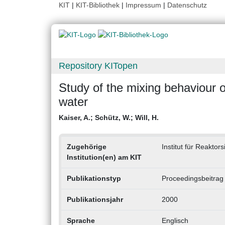
KIT
|
KIT-Bibliothek
|
Impressum
|
Datenschutz
Repository KITopen
Study of the mixing behaviour o
water
Kaiser, A.
;
Schütz, W.
;
Will, H.
Zugehörige
Institut für Reaktor
Institution(en) am KIT
Publikationstyp
Proceedingsbeitrag
Publikationsjahr
2000
Sprache
Englisch