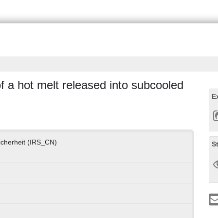
f a hot melt released into subcooled
E
sicherheit (IRS_CN)
S