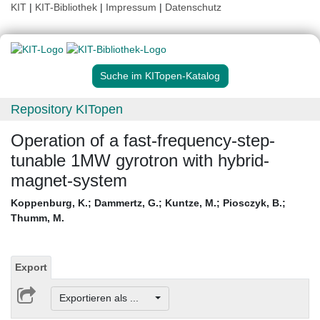
KIT
|
KIT-Bibliothek
|
Impressum
|
Datenschutz
Suche im KITopen-Katalog
Repository KITopen
Operation of a fast-frequency-step-
tunable 1MW gyrotron with hybrid-
magnet-system
Koppenburg, K.
;
Dammertz, G.
;
Kuntze, M.
;
Piosczyk, B.
;
Thumm, M.
Export
Exportieren als ...