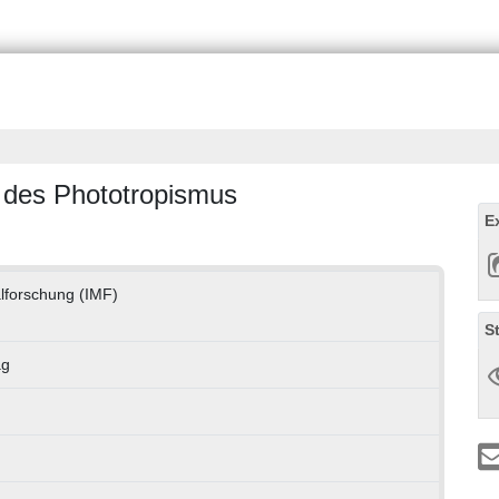
 des Phototropismus
E
ialforschung (IMF)
S
ag