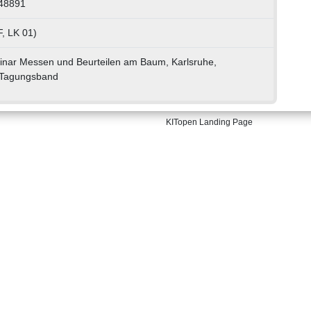
048891
, LK 01)
inar Messen und Beurteilen am Baum, Karlsruhe,
0 Tagungsband
KITopen Landing Page