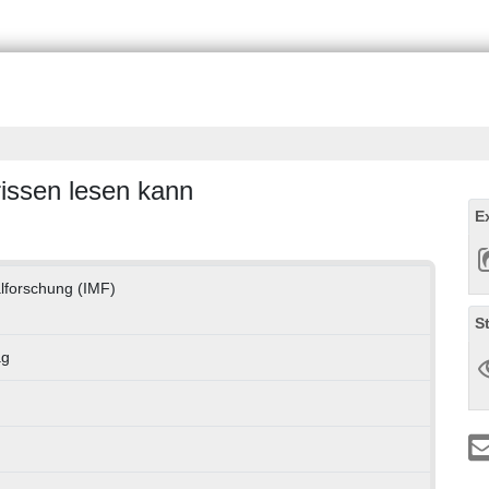
ssen lesen kann
E
ialforschung (IMF)
S
ag