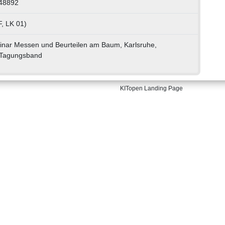
048892
, LK 01)
inar Messen und Beurteilen am Baum, Karlsruhe,
0 Tagungsband
KITopen Landing Page