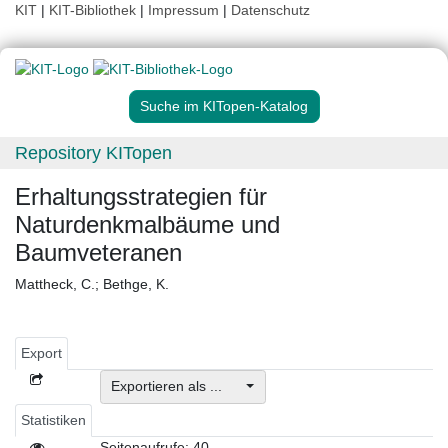
KIT
|
KIT-Bibliothek
|
Impressum
|
Datenschutz
Suche im KITopen-Katalog
Repository KITopen
Erhaltungsstrategien für
Naturdenkmalbäume und
Baumveteranen
Mattheck, C.
;
Bethge, K.
Export
Exportieren als ...
Statistiken
Seitenaufrufe: 40