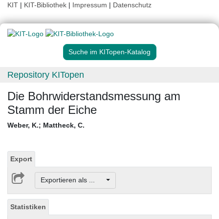
KIT
|
KIT-Bibliothek
|
Impressum
|
Datenschutz
Suche im KITopen-Katalog
Repository KITopen
Die Bohrwiderstandsmessung am
Stamm der Eiche
Weber, K.
;
Mattheck, C.
Export
Exportieren als ...
Statistiken