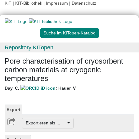
KIT
|
KIT-Bibliothek
|
Impressum
|
Datenschutz
Suche im KITopen-Katalog
Repository KITopen
Pore characterisation of cryosorbent
carbon materials at cryogenic
temperatures
Day, C.
;
Hauer, V.
Export
Exportieren als ...