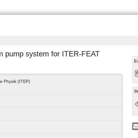
um pump system for ITER-FEAT
E
he Physik (ITEP)
S