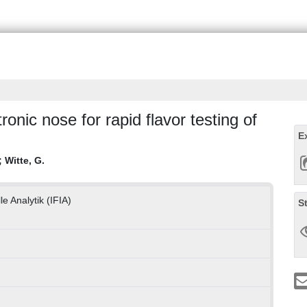
onic nose for rapid flavor testing of
E
;
Witte, G.
le Analytik (IFIA)
S