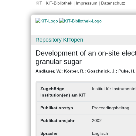
KIT
|
KIT-Bibliothek
|
Impressum
|
Datenschutz
Repository KITopen
Development of an on-site electr
granular sugar
Andlauer, W.
;
Körber, R.
;
Goschnick, J.
;
Puke, H.
Zugehörige
Institut für Instrumentel
Institution(en) am KIT
Publikationstyp
Proceedingsbeitrag
Publikationsjahr
2002
Sprache
Englisch