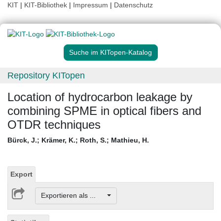
KIT
|
KIT-Bibliothek
|
Impressum
|
Datenschutz
Suche im KITopen-Katalog
Repository KITopen
Location of hydrocarbon leakage by
combining SPME in optical fibers and
OTDR techniques
Bürck, J.
;
Krämer, K.
;
Roth, S.
;
Mathieu, H.
Export
Exportieren als ...