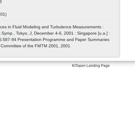
3
 01)
nces in Fluid Modeling and Turbulence Measurements :
t.Symp., Tokyo, J, December 4-6, 2001 : Singapore [u.a.] :
2 S.587-94 Presentation Programme and Paper Summaries
n Committee of the FMTM 2001, 2001
KITopen Landing Page