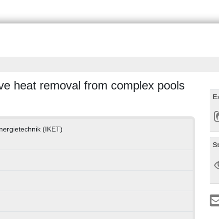
tive heat removal from complex pools
E
Energietechnik (IKET)
S