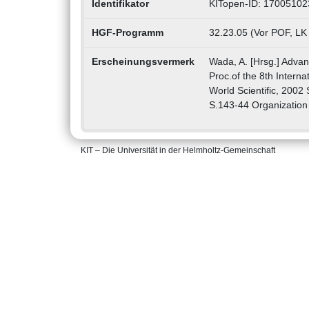
Identifikator
KITopen-ID: 17005102
HGF-Programm
32.23.05 (Vor POF, LK
Erscheinungsvermerk
Wada, A. [Hrsg.] Adva
Proc.of the 8th Interna
World Scientific, 200
S.143-44 Organizatio
KIT – Die Universität in der Helmholtz-Gemeinschaft