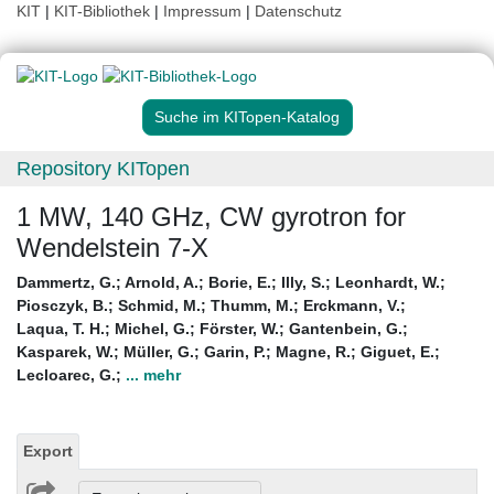
KIT
|
KIT-Bibliothek
|
Impressum
|
Datenschutz
Suche im KITopen-Katalog
Repository KITopen
1 MW, 140 GHz, CW gyrotron for
Wendelstein 7-X
Dammertz, G.
;
Arnold, A.
;
Borie, E.
;
Illy, S.
;
Leonhardt, W.
;
Piosczyk, B.
;
Schmid, M.
;
Thumm, M.
;
Erckmann, V.
;
Laqua, T. H.
;
Michel, G.
;
Förster, W.
;
Gantenbein, G.
;
Kasparek, W.
;
Müller, G.
;
Garin, P.
;
Magne, R.
;
Giguet, E.
;
Lecloarec, G.
;
... mehr
Export