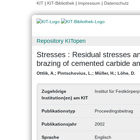
KIT
|
KIT-Bibliothek
|
Impressum
|
Datenschutz
Repository KITopen
Stresses : Residual stresses an
brazing of cemented carbide and
Ottlik, A.
;
Pintschovius, L.
;
Müller, H.
;
Löhe, D.
Zugehörige
Institut für Festkörperp
Institution(en) am KIT
Publikationstyp
Proceedingsbeitrag
Publikationsjahr
2002
Sprache
Englisch