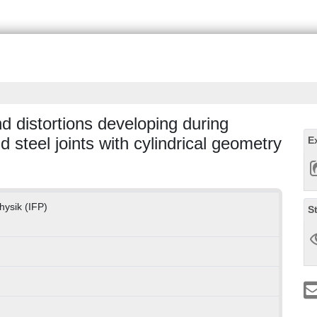
d distortions developing during
 steel joints with cylindrical geometry
E
hysik (IFP)
S