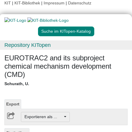
KIT
|
KIT-Bibliothek
|
Impressum
|
Datenschutz
Suche im KITopen-Katalog
Repository KITopen
EUROTRAC2 and its subproject
chemical mechanism development
(CMD)
Schurath, U.
Export
Exportieren als ...