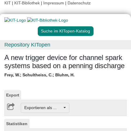
KIT
|
KIT-Bibliothek
|
Impressum
|
Datenschutz
Suche im KITopen-Katalog
Repository KITopen
A new trigger device for channel spark
systems based on a penning discharge
Frey, W.
;
Schultheiss, C.
;
Bluhm, H.
Export
Exportieren als ...
Statistiken