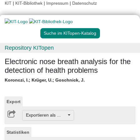
KIT
|
KIT-Bibliothek
|
Impressum
|
Datenschutz
Suche im KITopen-Katalog
Repository KITopen
Electronic nose breath analysis for the
detection of health problems
Koronczi, I.
;
Krüger, U.
;
Goschnick, J.
Export
Exportieren als ...
Statistiken