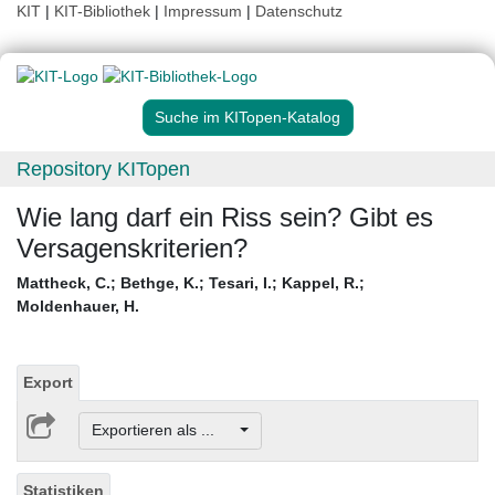
KIT
|
KIT-Bibliothek
|
Impressum
|
Datenschutz
Suche im KITopen-Katalog
Repository KITopen
Wie lang darf ein Riss sein? Gibt es
Versagenskriterien?
Mattheck, C.
;
Bethge, K.
;
Tesari, I.
;
Kappel, R.
;
Moldenhauer, H.
Export
Exportieren als ...
Statistiken