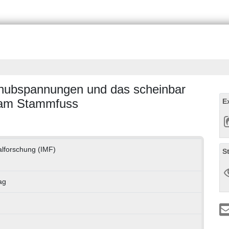
chubspannungen und das scheinbar
 am Stammfuss
E
ialforschung (IMF)
S
ag