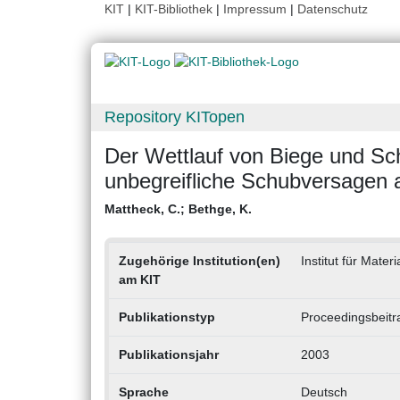
KIT
|
KIT-Bibliothek
|
Impressum
|
Datenschutz
Repository KITopen
Der Wettlauf von Biege und S
unbegreifliche Schubversagen
Mattheck, C.
;
Bethge, K.
Zugehörige Institution(en)
Institut für Mater
am KIT
Publikationstyp
Proceedingsbeitr
Publikationsjahr
2003
Sprache
Deutsch