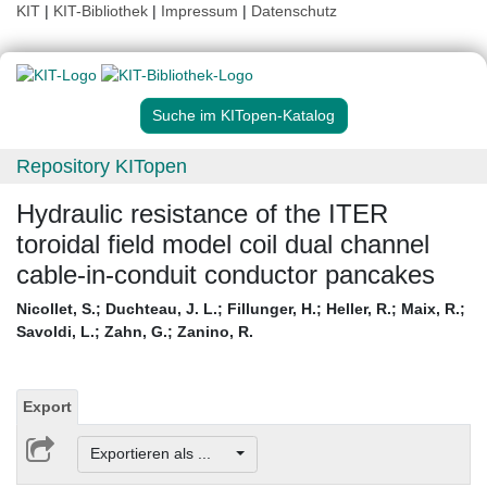
KIT
|
KIT-Bibliothek
|
Impressum
|
Datenschutz
Suche im KITopen-Katalog
Repository KITopen
Hydraulic resistance of the ITER
toroidal field model coil dual channel
cable-in-conduit conductor pancakes
Nicollet, S.
;
Duchteau, J. L.
;
Fillunger, H.
;
Heller, R.
;
Maix, R.
;
Savoldi, L.
;
Zahn, G.
;
Zanino, R.
Export
Exportieren als ...