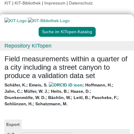
KIT
|
KIT-Bibliothek
|
Impressum
|
Datenschutz
Suche im KITopen-Katalog
Repository KITopen
Field measurements within a quarter of
a city including a street canyon to
produce a validation data set
Schäfer, K.
;
Emeis, S.
;
Hoffmann, H.
;
Jahn, C.
;
Müller, W. J.
;
Heits, B.
;
Haase, D.
;
Drunkenmölle, W. D.
;
Bächlin, W.
;
Leitl, B.
;
Pascheke, F.
;
Schlünzen, H.
;
Schatzmann, M.
Export