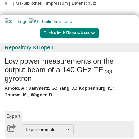
KIT
|
KIT-Bibliothek
|
Impressum
|
Datenschutz
Suche im KITopen-Katalog
Repository KITopen
Low power measurements on the
output beam of a 140 GHz TE₂₈̦₈
gyrotron
Arnold, A.
;
Dammertz, G.
;
Yang, X.
;
Koppenburg, K.
;
Thumm, M.
;
Wagner, D.
Export
Exportieren als ...