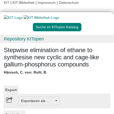
KIT
|
KIT-Bibliothek
|
Impressum
|
Datenschutz
Suche im KITopen-Katalog
Repository KITopen
Stepwise elimination of ethane to
synthesise new cyclic and cage-like
gallium-phosphorus compounds
Hänisch, C. von
;
Rolli, B.
Export
Exportieren als ...