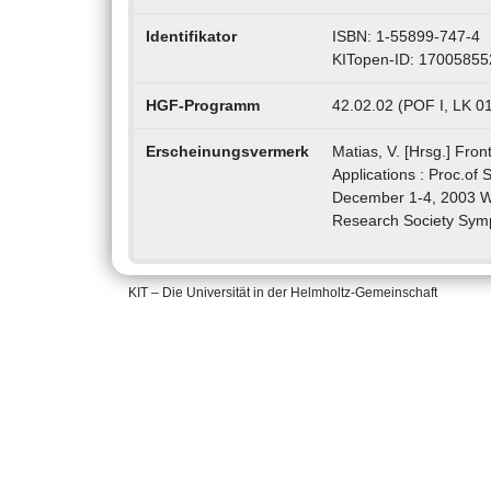
Identifikator
ISBN: 1-55899-747-4
KITopen-ID: 17005855
HGF-Programm
42.02.02 (POF I, LK 0
Erscheinungsvermerk
Matias, V. [Hrsg.] Fro
Applications : Proc.of
December 1-4, 2003 Wa
Research Society Sym
KIT – Die Universität in der Helmholtz-Gemeinschaft