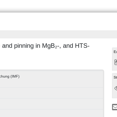
e and pinning in MgB₂-, and HTS-
E
rschung (IMF)
S