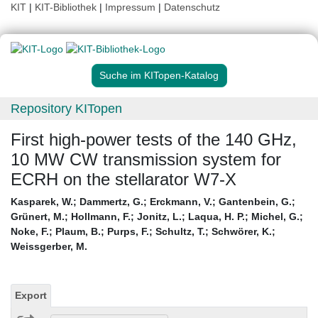
KIT
|
KIT-Bibliothek
|
Impressum
|
Datenschutz
Suche im KITopen-Katalog
Repository KITopen
First high-power tests of the 140 GHz,
10 MW CW transmission system for
ECRH on the stellarator W7-X
Kasparek, W.
;
Dammertz, G.
;
Erckmann, V.
;
Gantenbein, G.
;
Grünert, M.
;
Hollmann, F.
;
Jonitz, L.
;
Laqua, H. P.
;
Michel, G.
;
Noke, F.
;
Plaum, B.
;
Purps, F.
;
Schultz, T.
;
Schwörer, K.
;
Weissgerber, M.
Export