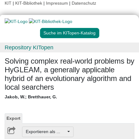
KIT
|
KIT-Bibliothek
|
Impressum
|
Datenschutz
Suche im KITopen-Katalog
Repository KITopen
Solving complex real-world problems by
HyGLEAM, a generally applicable
hybrid of an evolutionary algorithm and
local searchers
Jakob, W.
;
Bretthauer, G.
Export
Exportieren als ...