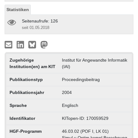
Statistiken
Seitenaufrufe: 126
seit 01.05.2018
Zugehörige
Institut für Angewandte Informatik
Institution(en) am KIT
(IAI)
Publikationstyp
Proceedingsbeitrag
Publikationsjahr
2004
Sprache
Englisch
Identifikator
KITopen-ID: 170059529
HGF-Programm
46.03.02 (POF I, LK 01)
Simul.u.Optim.kompl.Berechnung