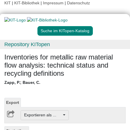
KIT
|
KIT-Bibliothek
|
Impressum
|
Datenschutz
Suche im KITopen-Katalog
Repository KITopen
Inventories for metallic raw material
flow analysis: technical status and
recycling definitions
Zapp, P.
;
Bauer, C.
Export
Exportieren als ...