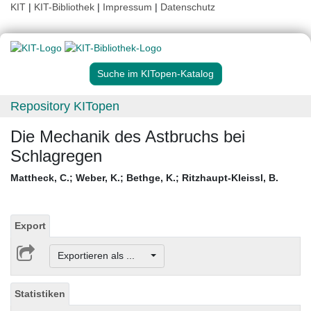
KIT
|
KIT-Bibliothek
|
Impressum
|
Datenschutz
Suche im KITopen-Katalog
Repository KITopen
Die Mechanik des Astbruchs bei
Schlagregen
Mattheck, C.
;
Weber, K.
;
Bethge, K.
;
Ritzhaupt-Kleissl, B.
Export
Exportieren als ...
Statistiken