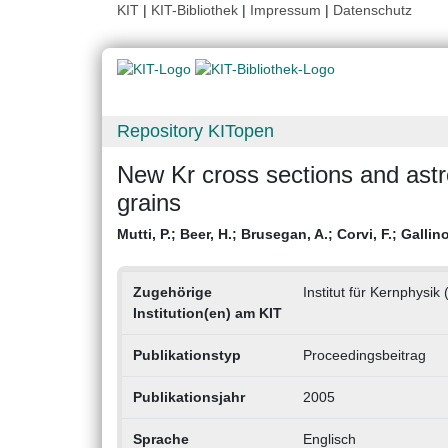
KIT
|
KIT-Bibliothek
|
Impressum
|
Datenschutz
Repository KITopen
New Kr cross sections and astro
grains
Mutti, P.
;
Beer, H.
;
Brusegan, A.
;
Corvi, F.
;
Gallino
Zugehörige
Institut für Kernphysik 
Institution(en) am KIT
Publikationstyp
Proceedingsbeitrag
Publikationsjahr
2005
Sprache
Englisch