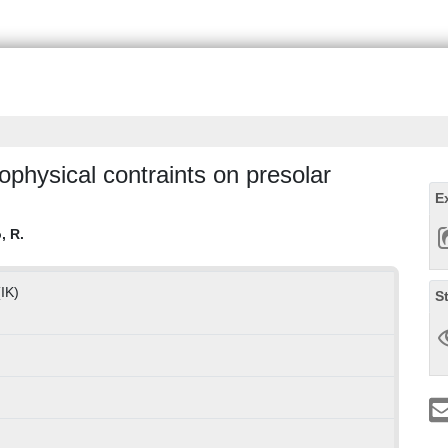
physical contraints on presolar
E
, R.
(IK)
S