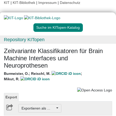
KIT
|
KIT-Bibliothek
|
Impressum
|
Datenschutz
Suche im KITopen-Katalog
Repository KITopen
Zeitvariante Klassifikatoren für Brain
Machine Interfaces und
Neuroprothesen
Burmeister, O.
;
Reischl, M.
;
Mikut, R.
Export
Exportieren als ...