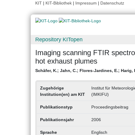
KIT
|
KIT-Bibliothek
|
Impressum
|
Datenschutz
Repository KITopen
Imaging scanning FTIR spectro
hot exhaust plumes
Schäfer, K.
;
Jahn, C.
;
Flores-Jardines, E.
;
Harig, 
Zugehörige
Institut für Meteorol
Institution(en) am KIT
(IMKIFU)
Publikationstyp
Proceedingsbeitrag
Publikationsjahr
2006
Sprache
Englisch