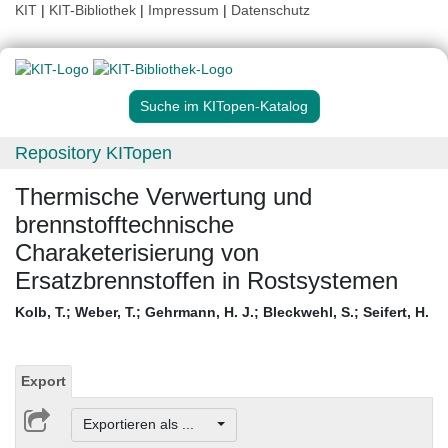
KIT
|
KIT-Bibliothek
|
Impressum
|
Datenschutz
Suche im KITopen-Katalog
Repository KITopen
Thermische Verwertung und
brennstofftechnische
Charaketerisierung von
Ersatzbrennstoffen in Rostsystemen
Kolb, T.
;
Weber, T.
;
Gehrmann, H. J.
;
Bleckwehl, S.
;
Seifert, H.
Export
Exportieren als ...