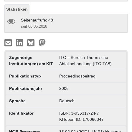
Statistiken
Seitenaufrufe: 48
seit 06.05.2018
Zugehörige
ITC – Bereich Thermische
Institution(en) am KIT
Abfallbehandlung (ITC-TAB)
Publikationstyp
Proceedingsbeitrag
Publikationsjahr
2006
Sprache
Deutsch
Identifikator
ISBN: 3-935317-24-7
KITopen-ID: 170066347
HGF-Programm
33.02.02 (POF I, LK 01) Nutzung