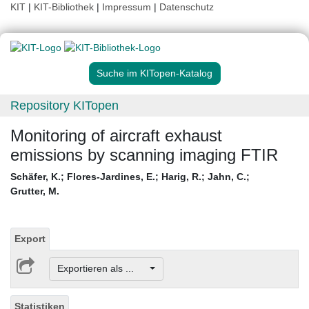
KIT
|
KIT-Bibliothek
|
Impressum
|
Datenschutz
Suche im KITopen-Katalog
Repository KITopen
Monitoring of aircraft exhaust
emissions by scanning imaging FTIR
Schäfer, K.
;
Flores-Jardines, E.
;
Harig, R.
;
Jahn, C.
;
Grutter, M.
Export
Exportieren als ...
Statistiken