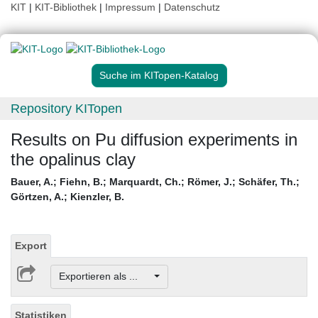
KIT
|
KIT-Bibliothek
|
Impressum
|
Datenschutz
Suche im KITopen-Katalog
Repository KITopen
Results on Pu diffusion experiments in
the opalinus clay
Bauer, A.
;
Fiehn, B.
;
Marquardt, Ch.
;
Römer, J.
;
Schäfer, Th.
;
Görtzen, A.
;
Kienzler, B.
Export
Exportieren als ...
Statistiken