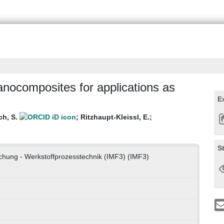
ocomposites for applications as
E
ch, S.
;
Ritzhaupt-Kleissl, E.
;
S
orschung - Werkstoffprozesstechnik (IMF3) (IMF3)