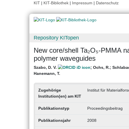
KIT
|
KIT-Bibliothek
|
Impressum
|
Datenschutz
Repository KITopen
New core/shell Ta₂O₅-PMMA nan
polymer waveguides
Szabo, D. V.
;
Ochs, R.
;
Schlaba
Hanemann, T.
Zugehörige
Institut für Materialf
Institution(en) am KIT
Publikationstyp
Proceedingsbeitrag
Publikationsjahr
2008