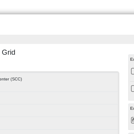
 Grid
E
Center (SCC)
E