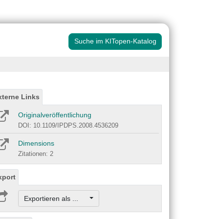
Suche im KITopen-Katalog
xterne Links
Originalveröffentlichung
DOI: 10.1109/IPDPS.2008.4536209
Dimensions
Zitationen: 2
xport
Exportieren als ...