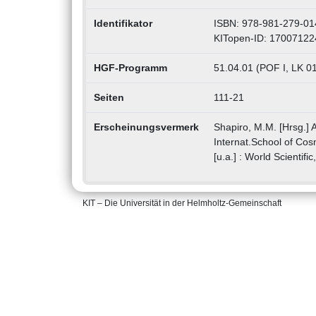
Identifikator
ISBN: 978-981-279-01
KITopen-ID: 17007122
HGF-Programm
51.04.01 (POF I, LK 
Seiten
111-21
Erscheinungsvermerk
Shapiro, M.M. [Hrsg.] A
Internat.School of Cos
[u.a.] : World Scientif
KIT – Die Universität in der Helmholtz-Gemeinschaft