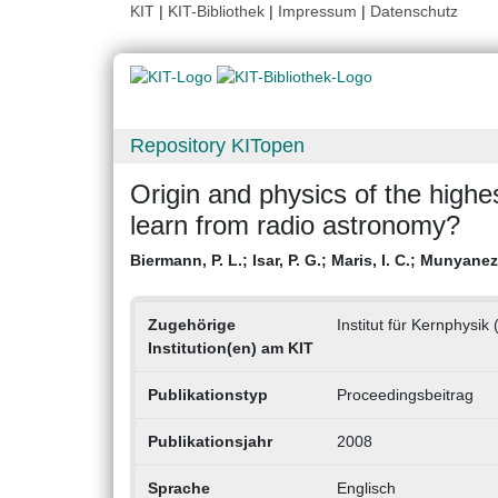
KIT
|
KIT-Bibliothek
|
Impressum
|
Datenschutz
Repository KITopen
Origin and physics of the high
learn from radio astronomy?
Biermann, P. L.
;
Isar, P. G.
;
Maris, I. C.
;
Munyaneza
Zugehörige
Institut für Kernphysik 
Institution(en) am KIT
Publikationstyp
Proceedingsbeitrag
Publikationsjahr
2008
Sprache
Englisch