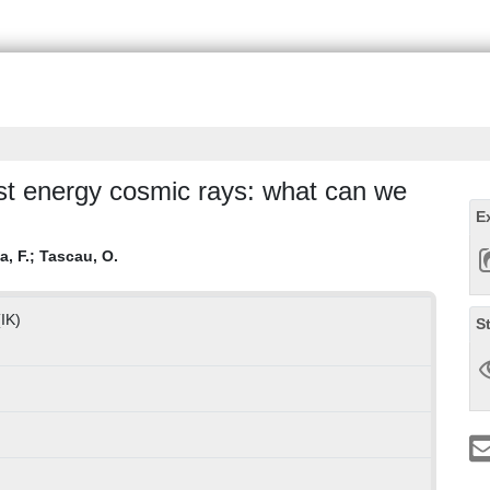
est energy cosmic rays: what can we
E
, F.
;
Tascau, O.
(IK)
S