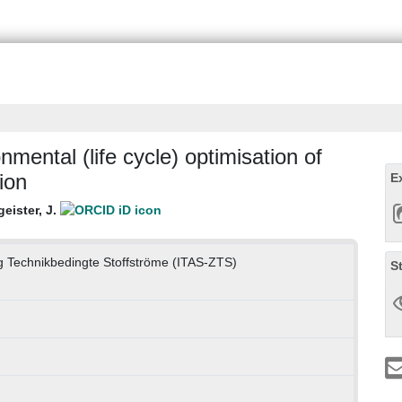
mental (life cycle) optimisation of
ion
E
eister, J.
g Technikbedingte Stoffströme (ITAS-ZTS)
S