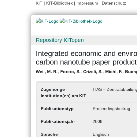
KIT
|
KIT-Bibliothek
|
Impressum
|
Datenschutz
Repository KITopen
Integrated economic and environ
carbon nanotube paper product
Weil, M. R.
;
Forero, S.
;
Crizeli, S.
;
Michl, F.
;
Buchg
Zugehörige
ITAS – Zentralabteilun
Institution(en) am KIT
Publikationstyp
Proceedingsbeitrag
Publikationsjahr
2008
Sprache
Englisch