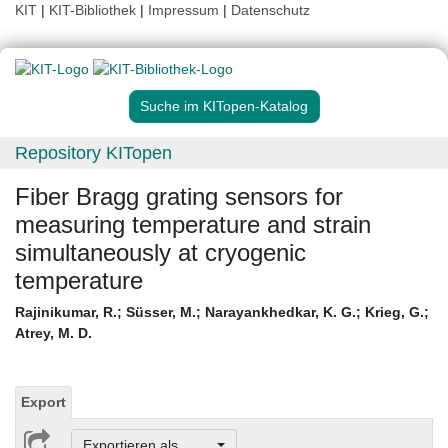
KIT
|
KIT-Bibliothek
|
Impressum
|
Datenschutz
Suche im KITopen-Katalog
Repository KITopen
Fiber Bragg grating sensors for
measuring temperature and strain
simultaneously at cryogenic
temperature
Rajinikumar, R.
;
Süsser, M.
;
Narayankhedkar, K. G.
;
Krieg, G.
;
Atrey, M. D.
Export
Exportieren als ...