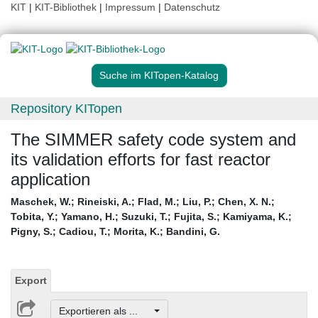
KIT
|
KIT-Bibliothek
|
Impressum
|
Datenschutz
Suche im KITopen-Katalog
Repository KITopen
The SIMMER safety code system and
its validation efforts for fast reactor
application
Maschek, W.
;
Rineiski, A.
;
Flad, M.
;
Liu, P.
;
Chen, X. N.
;
Tobita, Y.
;
Yamano, H.
;
Suzuki, T.
;
Fujita, S.
;
Kamiyama, K.
;
Pigny, S.
;
Cadiou, T.
;
Morita, K.
;
Bandini, G.
Export
Exportieren als ...