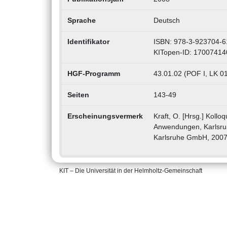
Sprache
Deutsch
Identifikator
ISBN: 978-3-923704-6
KITopen-ID: 17007414
HGF-Programm
43.01.02 (POF I, LK 01
Seiten
143-49
Erscheinungsvermerk
Kraft, O. [Hrsg.] Kollo
Anwendungen, Karlsru
Karlsruhe GmbH, 200
KIT – Die Universität in der Helmholtz-Gemeinschaft