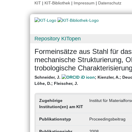
KIT
|
KIT-Bibliothek
|
Impressum
|
Datenschutz
Repository KITopen
Formeinsätze aus Stahl für das
mechanische Strukturierung, 
trobologische Charakterisierun
Schneider, J.
;
Kienzler, A.
;
Deuc
Löhe, D.
;
Fleischer, J.
Zugehörige
Institut für Materialf
Institution(en) am KIT
Publikationstyp
Proceedingsbeitrag
Publikationsjahr
2008