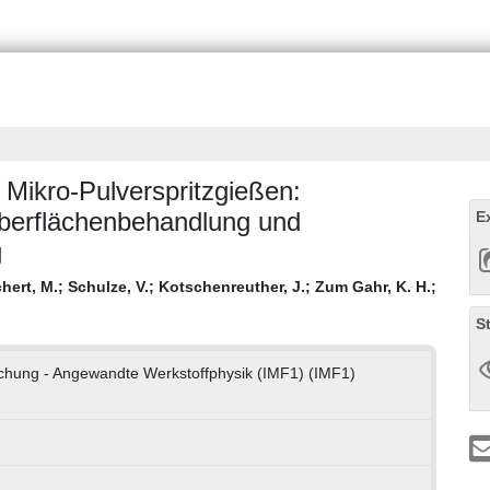
 Mikro-Pulverspritzgießen:
Oberflächenbehandlung und
E
g
hert, M.
;
Schulze, V.
;
Kotschenreuther, J.
;
Zum Gahr, K. H.
;
S
orschung - Angewandte Werkstoffphysik (IMF1) (IMF1)