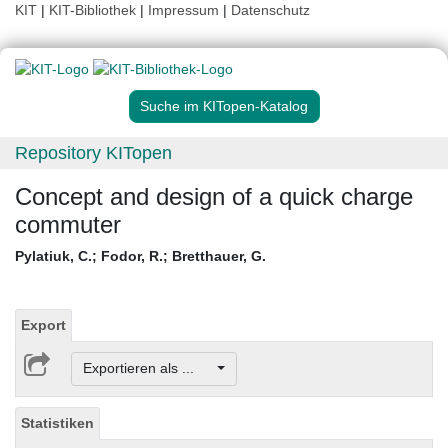
KIT
|
KIT-Bibliothek
|
Impressum
|
Datenschutz
Suche im KITopen-Katalog
Repository KITopen
Concept and design of a quick charge
commuter
Pylatiuk, C.
;
Fodor, R.
;
Bretthauer, G.
Export
Exportieren als ...
Statistiken