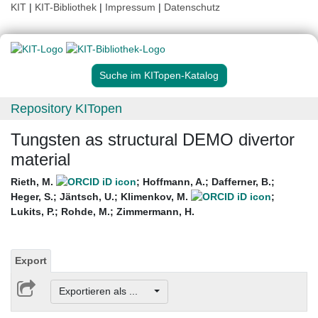
KIT
|
KIT-Bibliothek
|
Impressum
|
Datenschutz
Suche im KITopen-Katalog
Repository KITopen
Tungsten as structural DEMO divertor
material
Rieth, M.
;
Hoffmann, A.
;
Dafferner, B.
;
Heger, S.
;
Jäntsch, U.
;
Klimenkov, M.
;
Lukits, P.
;
Rohde, M.
;
Zimmermann, H.
Export
Exportieren als ...