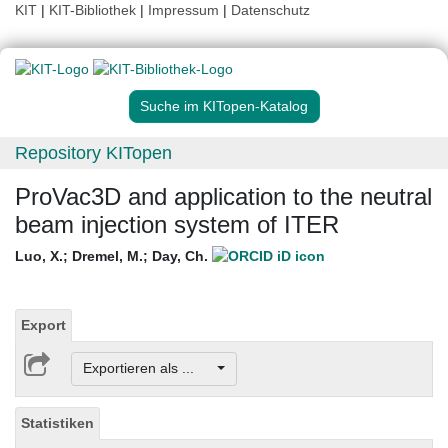
KIT
|
KIT-Bibliothek
|
Impressum
|
Datenschutz
Suche im KITopen-Katalog
Repository KITopen
ProVac3D and application to the neutral
beam injection system of ITER
Luo, X.
;
Dremel, M.
;
Day, Ch.
Export
Exportieren als ...
Statistiken