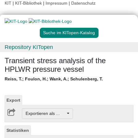
KIT
|
KIT-Bibliothek
|
Impressum
|
Datenschutz
Suche im KITopen-Katalog
Repository KITopen
Transient stress analysis of the
HPLWR pressure vessel
Reiss, T.
;
Foulon, H.
;
Wank, A.
;
Schulenberg, T.
Export
Exportieren als ...
Statistiken