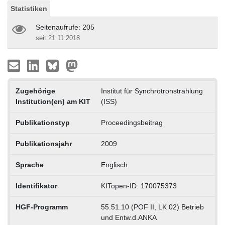
Statistiken
Seitenaufrufe: 205
seit 21.11.2018
Zugehörige
Institut für Synchrotronstrahlung
Institution(en) am KIT
(ISS)
Publikationstyp
Proceedingsbeitrag
Publikationsjahr
2009
Sprache
Englisch
Identifikator
KITopen-ID: 170075373
HGF-Programm
55.51.10 (POF II, LK 02) Betrieb
und Entw.d.ANKA