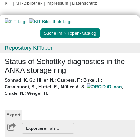
KIT
|
KIT-Bibliothek
|
Impressum
|
Datenschutz
Suche im KITopen-Katalog
Repository KITopen
Status of Schottky diagnostics in the
ANKA storage ring
Sonnad, K. G.
;
Hiller, N.
;
Caspers, F.
;
Birkel, I.
;
Casalbuoni, S.
;
Huttel, E.
;
Müller, A. S.
;
Smale, N.
;
Weigel, R.
Export
Exportieren als ...