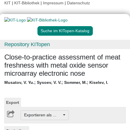
KIT
|
KIT-Bibliothek
|
Impressum
|
Datenschutz
Suche im KITopen-Katalog
Repository KITopen
Close-to-practice assessment of meat
freshness with metal oxide sensor
microarray electronic nose
Musatov, V. Yu.
;
Sysoev, V. V.
;
Sommer, M.
;
Kiselev, I.
Export
Exportieren als ...