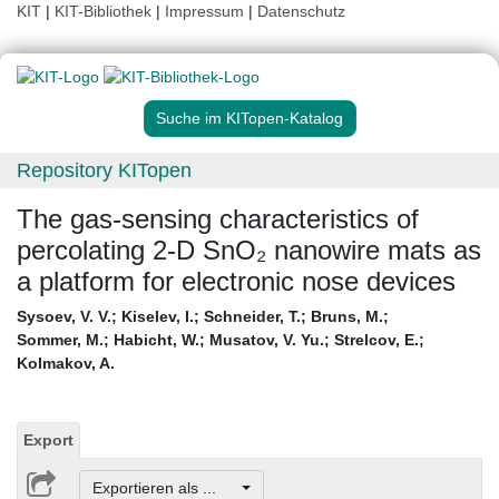
KIT
|
KIT-Bibliothek
|
Impressum
|
Datenschutz
Suche im KITopen-Katalog
Repository KITopen
The gas-sensing characteristics of
percolating 2-D SnO₂ nanowire mats as
a platform for electronic nose devices
Sysoev, V. V.
;
Kiselev, I.
;
Schneider, T.
;
Bruns, M.
;
Sommer, M.
;
Habicht, W.
;
Musatov, V. Yu.
;
Strelcov, E.
;
Kolmakov, A.
Export
Exportieren als ...