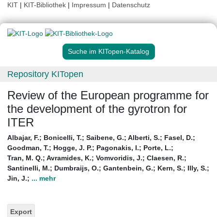
KIT
|
KIT-Bibliothek
|
Impressum
|
Datenschutz
Suche im KITopen-Katalog
Repository KITopen
Review of the European programme for
the development of the gyrotron for
ITER
Albajar, F.
;
Bonicelli, T.
;
Saibene, G.
;
Alberti, S.
;
Fasel, D.
;
Goodman, T.
;
Hogge, J. P.
;
Pagonakis, I.
;
Porte, L.
;
Tran, M. Q.
;
Avramides, K.
;
Vomvoridis, J.
;
Claesen, R.
;
Santinelli, M.
;
Dumbraijs, O.
;
Gantenbein, G.
;
Kern, S.
;
Illy, S.
;
Jin, J.
;
... mehr
Export