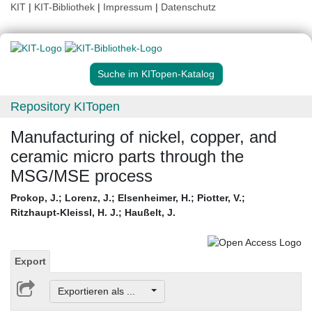
KIT
|
KIT-Bibliothek
|
Impressum
|
Datenschutz
Suche im KITopen-Katalog
Repository KITopen
Manufacturing of nickel, copper, and
ceramic micro parts through the
MSG/MSE process
Prokop, J.
;
Lorenz, J.
;
Elsenheimer, H.
;
Piotter, V.
;
Ritzhaupt-Kleissl, H. J.
;
Haußelt, J.
Export
Exportieren als ...