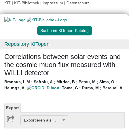
KIT
|
KIT-Bibliothek
|
Impressum
|
Datenschutz
Suche im KITopen-Katalog
Repository KITopen
Correlations between solar events and
the cosmic muon flux measured with
WILLI detector
Brancus, I. M.
;
Saftoiu, A.
;
Mitrica, B.
;
Petcu, M.
;
Sima, O.
;
Haungs, A.
;
Toma, G.
;
Duma, M.
;
Bercuci, A.
Export
Exportieren als ...